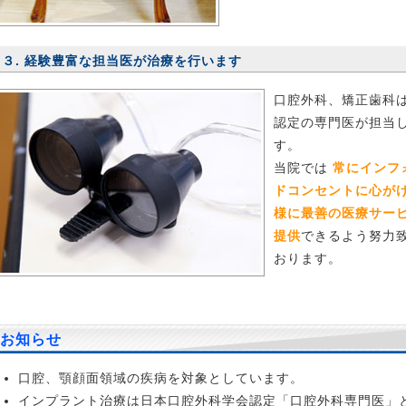
はこちら
013.2.21 舌粘液嚢胞（ブランダン－ヌーン嚢胞）
治療例を掲載
３. 経験豊富な担当医が治療を行います
ました。
舌粘液嚢胞（ブランダン－ヌーン嚢胞） 治療例はこちら
口腔外科、矯正歯科
013.2.8 メール相談更新
HPを見ました。私は小学校の時に自
認定の専門医が担当
ら転けて前歯の二本が欠けてしまいました。
続きを読む
す。
当院では
常にインフ
013.2.4 メール相談更新
ちょうど1週間前に右上顎の親知らず
ドコンセントに心が
しました。その際、鼻と繋がる、交通の状態だと伺い3日間の痛み
様に最善の医療サー
抗生物質を処方されました。
続きを読む
提供
できるよう努力
おります。
013.2.2 副鼻腔の病気治療例
副鼻腔（ふくびくう）の病気の治
掲載しました。
副鼻腔の病気治療例はこちら
013.2.1 メール相談更新
上あごの両犬歯のあたり（頬側）に大
お知らせ
隆起があります。出来れば除去したいのですが、半年前に歯科矯
置がとれたばかりで若干まだ歯が不安定です。
続きを読む
口腔、顎顔面領域の疾病を対象としています。
インプラント治療は日本口腔外科学会認定「口腔外科専門医」