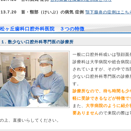
013.7.20 首・頸部（けいぶ）の病気 症例
顎下腺炎の症例はこち
013.7.20 口腔がん症例
悪性リンパ腫の症例はこちら
松ヶ丘歯科口腔外科医院 ３つの特徴
013.7.20 口蓋（こうがい）のできもの症例
口蓋膿瘍の症例はこ
１. 数少ない口腔外科専門医の診療所
013.5.22 下顎前突（受け口）の治療症例
受け口で八重歯の患者
一般に口腔外科或いは顎顔面
、早めに来院していただくと、程度や遺伝の有無にもよりますが
診療科は大学病院や総合病院
のように歯を抜かずに綺麗に治るケースもあります。ニッコリと
されていますが、その中で当
かわいい女の子はとてもチャーミングですね。
下顎前突（受け口
少ない口腔外科専門医の診療
療症例はこちら
す。
診療所なので、待ち時間も少
013.5.8 メール相談更新
はじめまして。子供の歯列矯正のこと
軽に受診できるなどが特徴で
相談させていただきたくメールいたしました。私は、14歳と12歳
また、
大学病院のように紹介
子の母親です。
続きを読む
要ありません
ので来院の際は
013.5.2 メール相談更新
初めまして、下親知らず抜歯でご相談
の上、直接いらしてください。
ます。静脈内鎮静法の抜歯は可能でしょうか？(歯医者が苦手です)