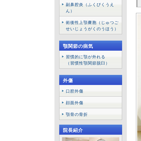
で
副鼻腔炎（ふくびくうえ
ん）
2
術後性上顎嚢胞（じゅつご
下
せいじょうがくのうほう）
て
2
顎関節の病気
手
習慣的に顎が外れる
苦
（習慣性顎関節脱臼）
2
外傷
診
口腔外傷
2
顔面外傷
親
顎骨の骨折
2
お
院長紹介
2