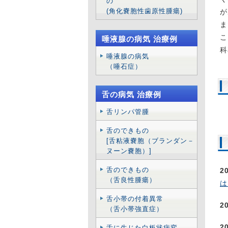
の
(角化嚢胞性歯原性腫瘍)
が
ま
こ
唾液腺の病気 治療例
科
唾液腺の病気
（唾石症）
舌の病気 治療例
舌リンパ管腫
舌のできもの
[舌粘液嚢胞（ブランダン－
ヌーン嚢胞）]
舌のできもの
2
（舌良性腫瘍）
は
舌小帯の付着異常
2
（舌小帯強直症）
2
舌に生じた白板状病変