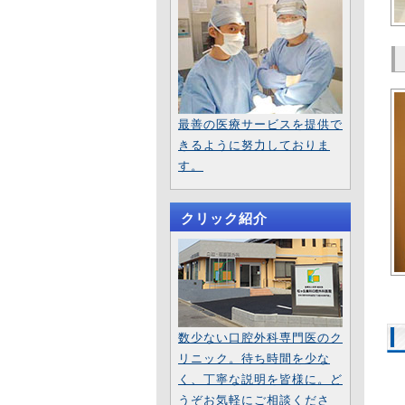
例
2
2
最善の医療サービスを提供で
か
きるように努力しておりま
す。
2
歯
クリック紹介
と
2
を
2
数少ない口腔外科専門医のク
骨
リニック。待ち時間を少な
装
く、丁寧な説明を皆様に。ど
うぞお気軽にご相談くださ