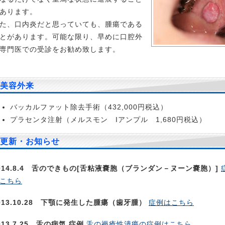
あります。
た、口内炎だと思っていても、腫瘍である
とがあります。可能な限り、早めに口腔外
専門医での受診をお勧め致します。
美容外来
バッカルファット除去手術（
432,000
円税込）
プラセンタ注射（メルスモン
I
アンプル
1,680
円税込）
更新・お知らせ
014.8.4 舌のできもの[舌粘液嚢胞（ブランダン－ヌーン嚢胞）]
こちら
013.10.28 下顎に発生した腫瘍（歯牙腫）
症例はこちら
013.7.25 舌の病気 症例
舌の褥瘡性潰瘍の症例はこちら