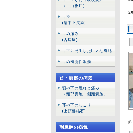
（舌白板症）
2
舌癌
(扁平上皮癌)
2
舌の痛み
2
(舌痛症)
2
舌下に発生した巨大な嚢胞
は
舌の褥瘡性潰瘍
女
の
首・頸部の病気
治
顎の下の腫れと痛み
2
（頸部嚢胞・側頸嚢胞）
ご
耳の下のしこり
の
(上頸部結石)
2
約
副鼻腔の病気
り