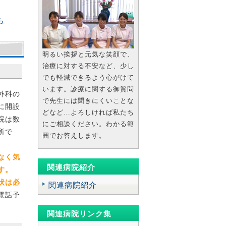
ら
明るい挨拶と元気な笑顔で、
ちら
治療に対する不安など、少し
でも軽減できるよう心がけて
さん
います。診療に関する御質問
外科の
、彼
で先生には聞きにくいことな
に開設
笑顔
どなど…よろしければ私たち
院は数
）の
にご相談ください。わかる範
所で
囲でお答えします。
なく気
で、
関連病院紹介
す。
の男
状は必
関連病院紹介
電話予
があ
関連病院リンク集
可能