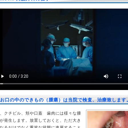
お口の中のできもの（腫瘍）は当院で検査、治療致します
、クチビル、頬や口蓋 歯肉には様々な腫
が発生します。放置しておくと、ただ大き
なるだけでなく重篤な状態に進展すること