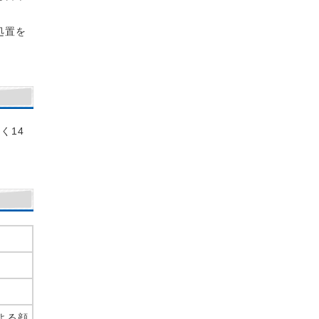
きま
腫れ
処置を
す。
るこ
でし
く14
、難
嬉し
、舌
ん、
の舌
によ
よる顔