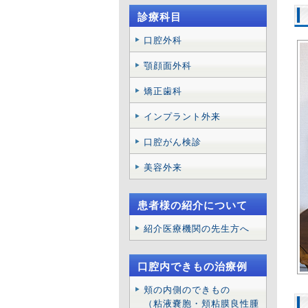
診療科目
口腔外科
顎顔面外科
矯正歯科
インプラント外来
口腔がん検診
美容外来
患者様の紹介について
紹介医療機関の先生方へ
口腔内できもの治療例
頬の内側のできもの
（粘液嚢胞・頬粘膜良性腫