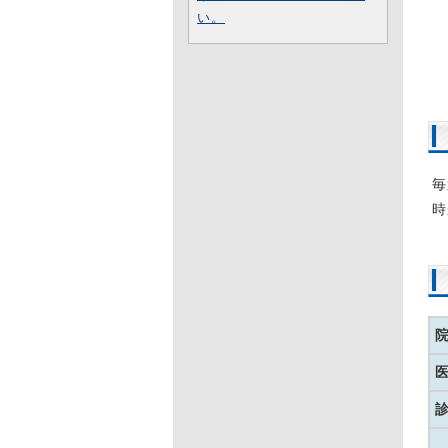
2
い。
し
て
痛
2
と
ょ
毎
時
2
し
2
の
痛
2
白