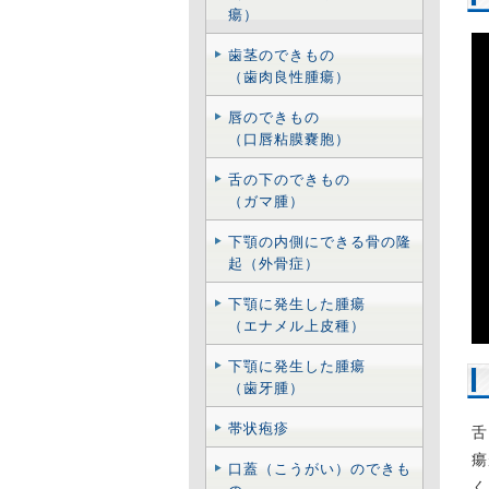
瘍）
歯茎のできもの
（歯肉良性腫瘍）
唇のできもの
（口唇粘膜嚢胞）
舌の下のできもの
（ガマ腫）
下顎の内側にできる骨の隆
起（外骨症）
下顎に発生した腫瘍
（エナメル上皮種）
下顎に発生した腫瘍
（歯牙腫）
帯状疱疹
舌
瘍
口蓋（こうがい）のできも
く