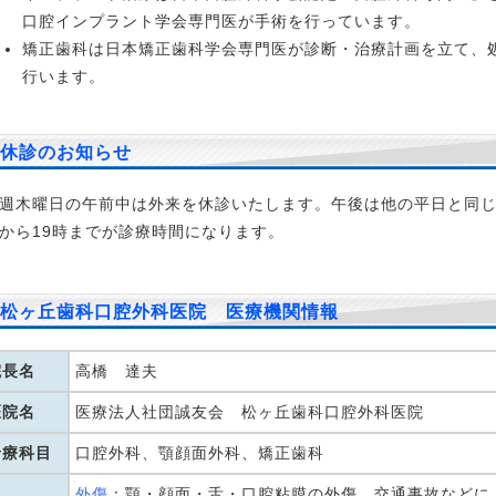
013.1.18 メール相談更新
一週間前、下唇に大きな口内炎がで
口腔インプラント学会専門医が手術を行っています。
た。治ったと思い気にとめませんでした。 ふとべろで触ると何か
矯正歯科は日本矯正歯科学会専門医が診断・治療計画を立て、
いるのにきずきかがみで場所をみると水泡のようなものがありま
行います。
くはなく違和感があるくらい。
続きを読む
013.1.7 メール相談更新
昨年の9月頃から、右の顎の下が腫れ
休診のお知らせ
があり、何度か耳鼻咽喉科を受診したが、リンパば腫れているの
うということで、経過観察。
続きを読む
週木曜日の午前中は外来を休診いたします。午後は他の平日と同じ
から19時までが診療時間になります。
013.1.4 開咬（かいこう）・オープンバイトの治療症例
開咬は
い症例にはいるので、自慢の歯並びと言っていただけて、とても
いです。
開咬（かいこう）・オープンバイトの治療症例はこちら
松ヶ丘歯科口腔外科医院 医療機関情報
012.12.26 メール相談更新
こんばんは、19才の娘なのですが
裏に3～4ミリのできものが出来たのですがなんなのかわかりませ
院長名
高橋 達夫
みはないてす、お願いします。
続きを読む
医院名
医療法人社団誠友会 松ヶ丘歯科口腔外科医院
012.12.25 メール相談更新
大学病院耳鼻科で舌生研し高度異形
診療科目
口腔外科、顎顔面外科、矯正歯科
板症と診断されました。部位は舌裏側で小規模ですが、全身麻酔
外傷
：顎・顔面・舌・口腔粘膜の外傷、交通事故などに