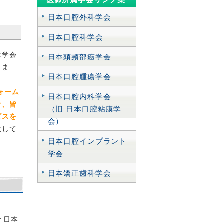
日本口腔外科学会
し
日本口腔科学会
は学会
日本頭頸部癌学会
転車
しま
日本口腔腫瘍学会
ォーム
日本口腔内科学会
を抜
け、皆
（旧 日本口腔粘膜学
止め
ビスを
会）
致して
日本口腔インプラント
療例
学会
日本矯正歯科学会
きな
正の
と日本