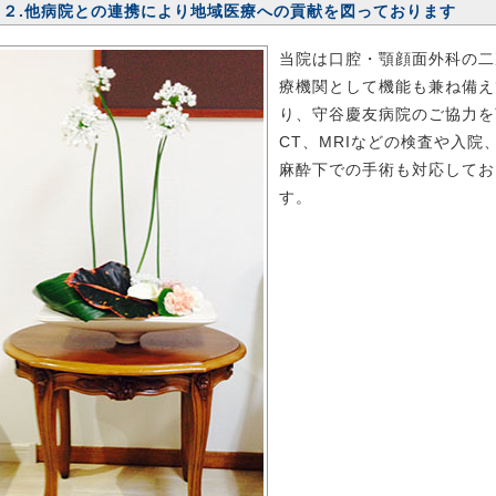
したら料金はおいくら位になりますでしょうか？
続きを読む
２.他病院との連携により地域医療への貢献を図っております
013.4.22 メール相談更新
最初は喉が痛かったのですがだんだ
当院は口腔・顎顔面外科の二
の親不知が痛みがひどくなり困っています。その周囲も炎症をお
療機関として機能も兼ね備え
いて、智歯周囲炎ではないかと思います。
続きを読む
り、守谷慶友病院のご協力を
CT、MRIなどの検査や入院
013.3.12 メール相談更新
10年以上前に、美容外科で、えら削
麻酔下での手術も対応してお
術をしました。下唇のすぐ右下に、にぶい麻痺した感覚が残り、
す。
しんでおります。
続きを読む
013.3.18 口腔がん検診
口腔がんの症例を掲載しました。
口腔が
について詳しくはこちら
013.3.12 メール相談更新
現在イタリア在住です。今年の帰国
知らずの治療をしたい意向です。
続きを読む
013.3.12 メール相談更新
こんにちは、親知らずの抜歯を希望
ります。
続きを読む
013.2.21 舌リンパ管腫
治療例を掲載しました。
舌リンパ管腫 